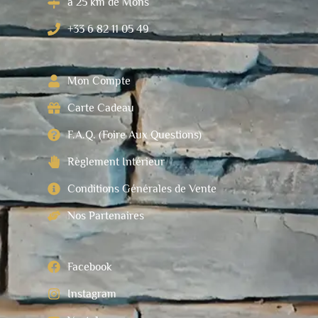
à 25 km de Mons
+33 6 82 11 05 49
Mon Compte
Carte Cadeau
F.A.Q. (Foire Aux Questions)
Règlement Intérieur
Conditions Générales de Vente
Nos Partenaires
Facebook
Instagram