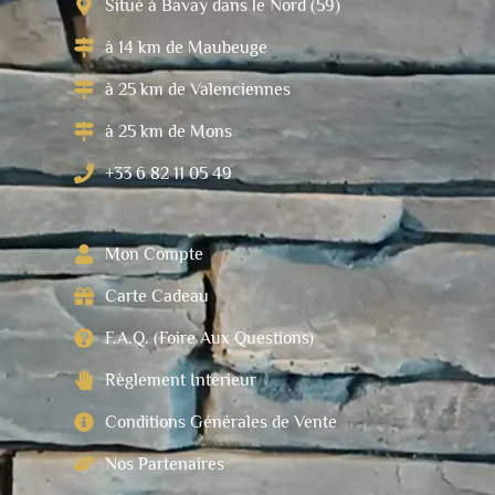
Situé à Bavay dans le Nord (59)
à 14 km de Maubeuge
à 25 km de Valenciennes
à 25 km de Mons
+33 6 82 11 05 49
Mon Compte
Carte Cadeau
F.A.Q. (Foire Aux Questions)
Règlement Intérieur
Conditions Générales de Vente
Nos Partenaires