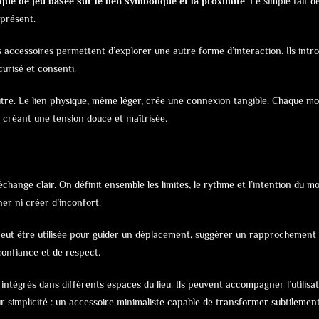
ue de jeu basée sur le lien symbolique et la proximité
. Le simple fait d
 présent.
ccessoires permettent d’explorer une autre forme d’interaction. Ils intro
urisé et consenti.
’autre. Le lien physique, même léger, crée une connexion tangible. Chaque
r, créant une tension douce et maîtrisée.
échange clair. On définit ensemble les limites, le rythme et l’intention du 
ner ni créer d’inconfort.
 peut être utilisée pour guider un déplacement, suggérer un rapprochement
confiance et de respect.
 intégrés dans différents espaces du lieu. Ils peuvent accompagner l’utilisat
r simplicité : un accessoire minimaliste capable de transformer subtilemen