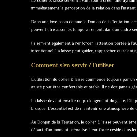
Le collier & laisse servent avant tout à
créer une dynamiq
immédiatement la perception de la relation dans l’instant
Dans une love room comme le Donjon de la Tentation, ces a
peuvent être assumés temporairement, dans un cadre séc
Ils servent également à renforcer l’attention portée à l
intentionnel. La laisse peut guider, rapprocher ou ralenti
Comment s’en servir / l’utiliser
L’utilisation du collier & laisse commence toujours par un 
ajusté pour être confortable et stable. Il ne doit jamais gê
La laisse devient ensuite un prolongement du geste. Elle
brusque. L’essentiel est de maintenir une atmosphère de 
Au Donjon de la Tentation, le collier & laisse peuvent être
départ d’un moment scénarisé. Leur force réside dans leu