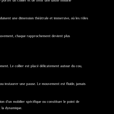
e porter un collier et de tenir une laisse modifie
duisent une dimension théâtrale et immersive, où les rôles
 mouvement, chaque rapprochement devient plus
moment. Le collier est placé délicatement autour du cou,
 ou instaurer une pause. Le mouvement est fluide, jamais
ion d’un mobilier spécifique ou constituer le point de
t la dynamique.