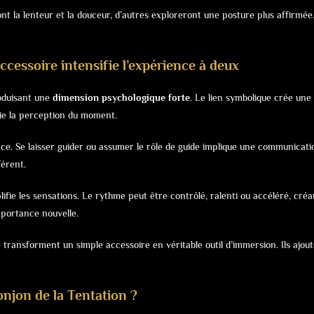
ront la lenteur et la douceur, d’autres exploreront une posture plus affirmée
ccessoire intensifie l’expérience à deux
roduisant une
dimension psychologique forte
. Le lien symbolique crée une
ifie la perception du moment.
nce. Se laisser guider ou assumer le rôle de guide implique une communicati
férent.
mplifie les sensations. Le rythme peut être contrôlé, ralenti ou accéléré, cr
mportance nouvelle.
se transforment un simple accessoire en véritable outil d’immersion. Ils ajo
Donjon de la Tentation ?