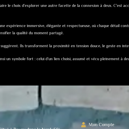
t faire le choix d’explorer une autre facette de la connexion à deux. C’est ac
une expérience immersive, élégante et respectueuse, où chaque détail contr
nsifier la qualité du moment partagé.
ils suggèrent. Ils transforment la proximité en tension douce, le geste en int
insi un symbole fort : celui d’un lien choisi, assumé et vécu pleinement à de
Mon Compte