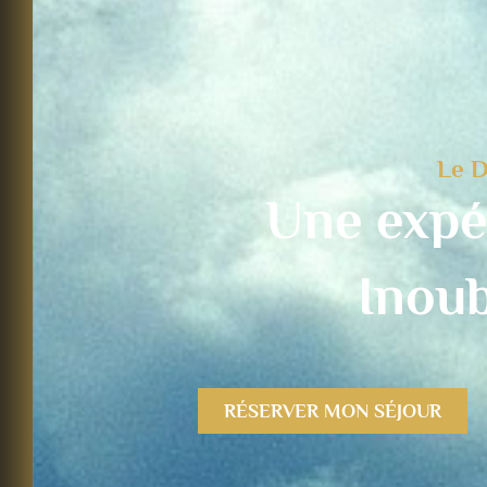
Le D
Une expé
Inoub
RÉSERVER MON SÉJOUR