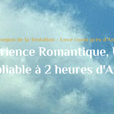
onjon de la Tentation - Love room près d'A
rience Romantique, 
liable à 2 heures d'