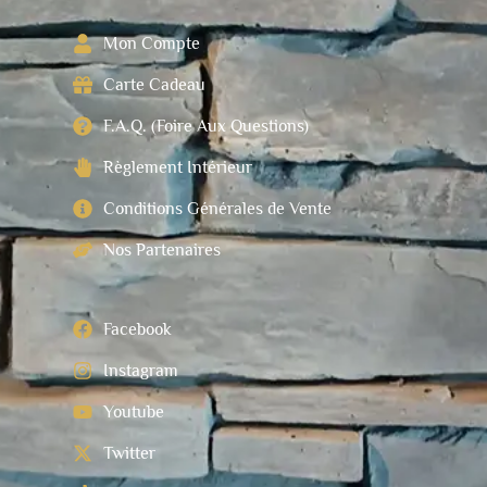
Mon Compte
Carte Cadeau
F.A.Q. (Foire Aux Questions)
Règlement Intérieur
Conditions Générales de Vente
Nos Partenaires
Facebook
Instagram
Youtube
Twitter