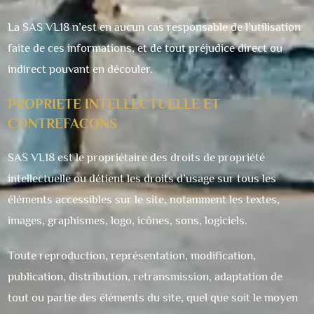
La SAS VL18 n’est en aucun cas responsable de l’utilisation
faite de ces informations, et de tout préjudice direct ou
indirect pouvant en découler.
PROPRIETE INTELLECTUELLE ET
CONTREFACONS
SAS VL18 est le propriétaire des droits de propriété
intellectuelle ou détient les droits d’usage sur tous les
éléments accessibles sur le site, notamment les textes,
images, graphismes, logo, icônes, sons, logiciels.
Toute reproduction, représentation, modification,
publication, distribution, retransmission, adaptation de
tout ou partie des éléments du site, quel que soit le moyen