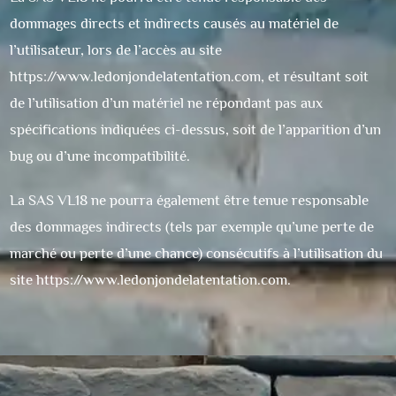
dommages directs et indirects causés au matériel de
l’utilisateur, lors de l’accès au site
https://www.ledonjondelatentation.com
, et résultant soit
de l’utilisation d’un matériel ne répondant pas aux
spécifications indiquées ci-dessus, soit de l’apparition d’un
bug ou d’une incompatibilité.
La SAS VL18 ne pourra également être tenue responsable
des dommages indirects (tels par exemple qu’une perte de
marché ou perte d’une chance) consécutifs à l’utilisation du
site
https://www.ledonjondelatentation.com
.