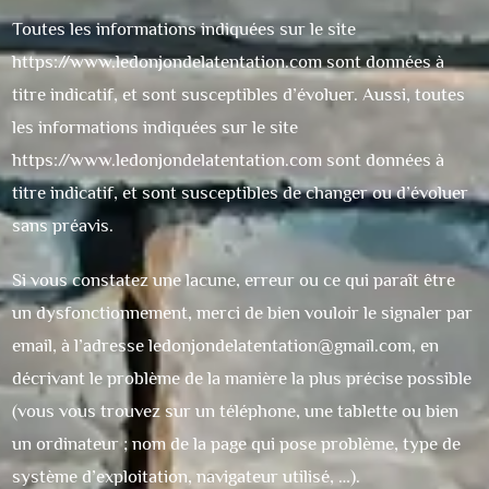
Toutes les informations indiquées sur le site
https://www.ledonjondelatentation.com
sont données à
titre indicatif, et sont susceptibles d’évoluer. Aussi, toutes
les informations indiquées sur le site
https://www.ledonjondelatentation.com
sont données à
titre indicatif, et sont susceptibles de changer ou d’évoluer
sans préavis.
Si vous constatez une lacune, erreur ou ce qui paraît être
un dysfonctionnement, merci de bien vouloir le signaler par
email, à l’adresse
ledonjondelatentation@gmail.com
, en
décrivant le problème de la manière la plus précise possible
(vous vous trouvez sur un téléphone, une tablette ou bien
un ordinateur ; nom de la page qui pose problème, type de
système d’exploitation, navigateur utilisé, …).