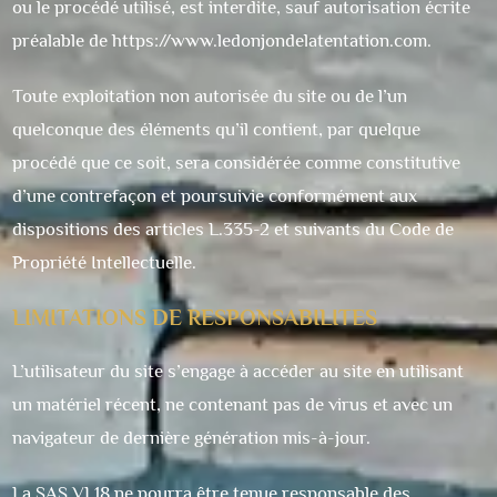
ou le procédé utilisé, est interdite, sauf autorisation écrite
préalable de
https://www.ledonjondelatentation.com
.
Toute exploitation non autorisée du site ou de l’un
quelconque des éléments qu’il contient, par quelque
procédé que ce soit, sera considérée comme constitutive
d’une contrefaçon et poursuivie conformément aux
dispositions des articles L.335-2 et suivants du Code de
Propriété Intellectuelle.
LIMITATIONS DE RESPONSABILITES
L’utilisateur du site s’engage à accéder au site en utilisant
un matériel récent, ne contenant pas de virus et avec un
navigateur de dernière génération mis-à-jour.
La SAS VL18 ne pourra être tenue responsable des